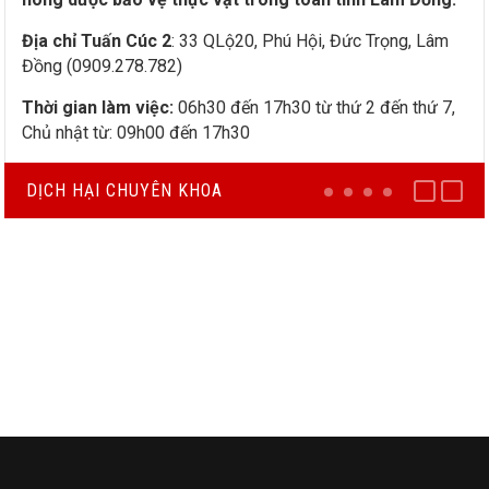
Địa chỉ Tuấn Cúc 2
: 33 QLộ20, Phú Hội, Đức Trọng, Lâm
Đồng (0909.278.782)
Thời gian làm việc:
06h30 đến 17h30 từ thứ 2 đến thứ 7,
Chủ nhật từ: 09h00 đến 17h30
DỊCH HẠI CHUYÊN KHOA
BỆNH ÚA SỚM (ĐỐM
NHẬN DIỆN BỆNH HẠI
VÒNG) CÀ CHUA (Do
LÁ CÀ CHUA BẰNG
Alternaria solani)
HÌNH ẢNH