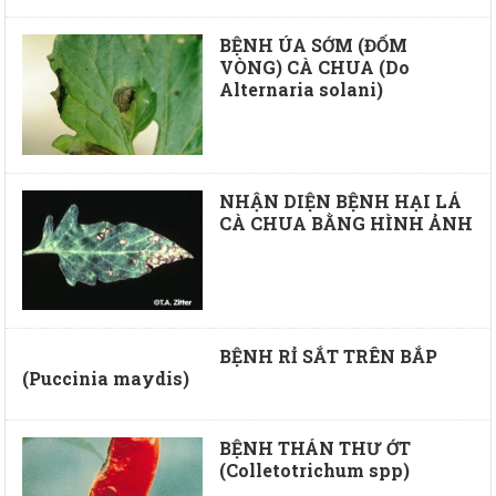
BỆNH ÚA SỚM (ĐỐM
VÒNG) CÀ CHUA (Do
Alternaria solani)
NHẬN DIỆN BỆNH HẠI LÁ
CÀ CHUA BẰNG HÌNH ẢNH
BỆNH RỈ SẮT TRÊN BẮP
(Puccinia maydis)
BỆNH THÁN THƯ ỚT
(Colletotrichum spp)