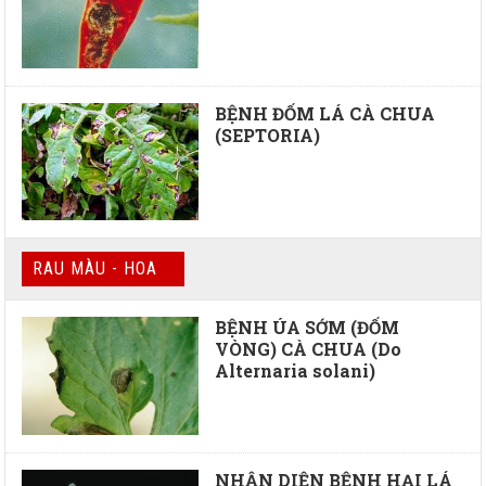
BỆNH ĐỐM LÁ CÀ CHUA
(SEPTORIA)
RAU MÀU - HOA
BỆNH ÚA SỚM (ĐỐM
VÒNG) CÀ CHUA (Do
Alternaria solani)
NHẬN DIỆN BỆNH HẠI LÁ