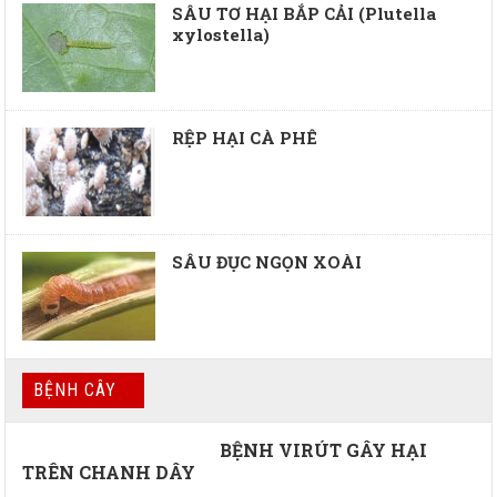
SÂU TƠ HẠI BẮP CẢI (Plutella
xylostella)
RỆP HẠI CÀ PHÊ
SÂU ĐỤC NGỌN XOÀI
BỆNH CÂY
BỆNH VIRÚT GÂY HẠI
TRÊN CHANH DÂY