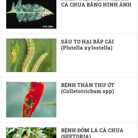
CÀ CHUA BẰNG HÌNH ẢNH
SÂU TƠ HẠI BẮP CẢI
(Plutella xylostella)
BỆNH THÁN THƯ ỚT
(Colletotrichum spp)
BỆNH ĐỐM LÁ CÀ CHUA
(SEPTORIA)