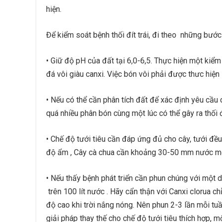
hiện.
Để kiểm soát bệnh thối đít trái, đi theo những bước
• Giữ độ pH của đất tại 6,0-6,5. Thực hiện một kiể
đá vôi giàu canxi. Việc bón vôi phải được thưc hiện
• Nếu có thể cần phân tích đất để xác định yêu cầu
quá nhiều phân bón cùng một lúc có thể gây ra thối đí
• Chế độ tưới tiêu cần đáp ứng đủ cho cây, tưới đề
độ ẩm , Cây cà chua cần khoảng 30-50 mm nước mỗi
• Nếu thấy bệnh phát triển cần phun chúng với một 
trên 100 lít nước . Hãy cẩn thận với Canxi clorua ch
độ cao khi trời nắng nóng. Nên phun 2-3 lần mỗi tuầ
giải pháp thay thế cho chế độ tưới tiêu thích hợp, 