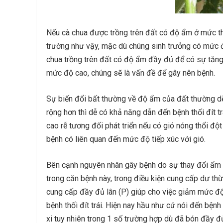
Nếu cà chua được trồng trên đất có độ ẩm ở mức th
trường như vậy, mặc dù chúng sinh trưởng có mức độ
chua trồng trên đất có độ ẩm đầy đủ để có sự tăng
mức độ cao, chúng sẽ là vấn đề để gây nên bệnh.
Sự biến đổi bất thường về độ ẩm của đất thường d
rộng hơn thì dễ có khả năng dẫn đến bệnh thối đít t
cao rễ tương đối phát triển nếu có gió nóng thổi độ
bệnh có liên quan đến mức độ tiếp xúc với gió.
Bên cạnh nguyên nhân gây bệnh do sự thay đổi ẩm đ
trong căn bệnh này, trong điều kiện cung cấp dư thừa
cung cấp đầy đủ lân (P) giúp cho việc giảm mức độ
bệnh thối đít trái. Hiện nay hầu như cứ nói đến bệnh
xi tuy nhiên trong 1 số trường hợp dù đã bón đầy đ