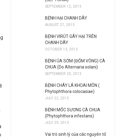
SEPTEMBER 12, 2013
BỆNH HẠI CHANH DÂY
AUGUST 27, 2013
BỆNH VIRÚT GÂY HẠI TRÊN
ng
CHANH DÂY
OCTOBER 13, 2013
BỆNH ÚA SỚM (ĐỐM VÒNG) CÀ
CHUA (Do Alternaria solani)
SEPTEMBER 20, 2013
ề
BỆNH CHÁY LÁ KHOAI MÔN (
Phytophthora colocasiae)
JULY 22, 2013
a
BỆNH MỐC SƯƠNG CÀ CHUA
(Phytophthora infestans)
JULY 29, 2013
à
o
Vai trò sinh lý của các nguyên tố