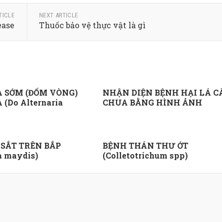
TICLE
NEXT ARTICLE
ease
Thuốc bảo vệ thực vật là gì
 SỚM (ĐỐM VÒNG)
NHẬN DIỆN BỆNH HẠI LÁ C
(Do Alternaria
CHUA BẰNG HÌNH ẢNH
 SẮT TRÊN BẮP
BỆNH THÁN THƯ ỚT
a maydis)
(Colletotrichum spp)