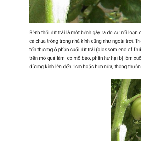
Bệnh thối đít trái là môt bệnh gây ra do sự rối loạn 
cà chua trồng trong nhà kính cũng như ngoài trời. T
tổn thương ở phần cuối đít trái (blossom end of fruit
trên mô quả làm co mô bào, phần hư hại bị lõm xuố
đừơng kính lên đến 1cm hoặc hơn nữa, thông thường 