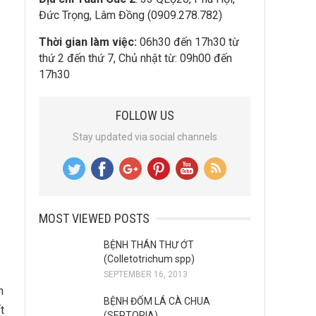
Đức Trọng, Lâm Đồng (0909.278.782)
Thời gian làm việc:
06h30 đến 17h30 từ
thứ 2 đến thứ 7, Chủ nhật từ: 09h00 đến
17h30
FOLLOW US
Stay updated via social channels
MOST VIEWED POSTS
BỆNH THÁN THƯ ỚT
(Colletotrichum spp)
SEPTEMBER 16, 2013
n
BỆNH ĐỐM LÁ CÀ CHUA
t
(SEPTORIA)