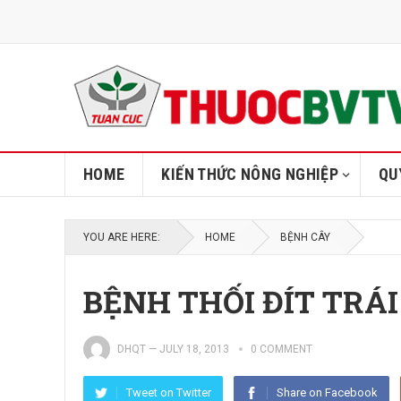
HOME
KIẾN THỨC NÔNG NGHIỆP
QU
YOU ARE HERE:
HOME
BỆNH CÂY
BỆNH THỐI ĐÍT TRÁ
DHQT
—
JULY 18, 2013
0 COMMENT
Tweet on Twitter
Share on Facebook