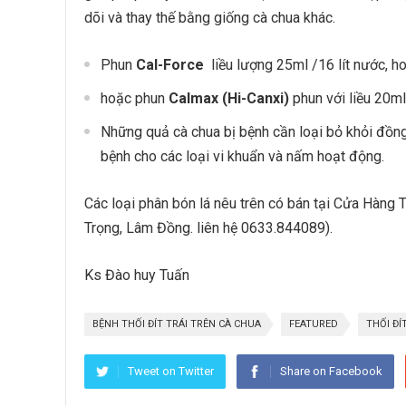
dõi và thay thế bằng giống cà chua khác.
Phun
Cal-Force
liều lượng 25ml /16 lít nước, 
hoặc phun
Calmax (Hi-Canxi)
phun với liều 20ml 
Những quả cà chua bị bệnh cần loại bỏ khỏi đồng
bệnh cho các loại vi khuẩn và nấm hoạt động.
Các loại phân bón lá nêu trên có bán tại Cửa Hàng
Trọng, Lâm Đồng. liên hệ 0633.844089).
Ks Đào huy Tuấn
BỆNH THỐI ĐÍT TRÁI TRÊN CÀ CHUA
FEATURED
THỐI ĐÍ
Tweet on Twitter
Share on Facebook