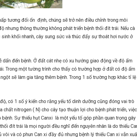
ấp tương đối ổn định, chúng sẽ trở nên điều chỉnh trong môi
 nhưng thông thường không phát triển bệnh thối đít trái. Nếu cà
 sinh khối nhanh, cây sung sức và thúc đẩy sự thoát hơi nước ở
ễ dẩn đến bệnh. Ở đất cát nhẹ có xu hướng giao động về độ ẩm
rái. Trong một tường trình cho thấy có trường hợp ở đất có độ ẩm
t ngột sẽ làm gia tăng thêm bệnh. Trong 1 số trường hợp khác tỉ lệ
ộ, có 1 số ý kiến cho rằng yếu tố dinh dưỡng cũng đóng vai trò
 chất nitrogen ( N) cho cây tạo thuận lợi cho bệnh phát triển, việc
 bệnh. Sự thiếu hụt Canxi là một yếu tố góp phần quan trọng gây
 thối đít trái là mọi người đều nghĩ đến nguyên nhân là do thiếu Ca
ủ vôi và có phun Can xi đầy đủ nhưng bệnh lý thiếu Can xi vẫn xuấ