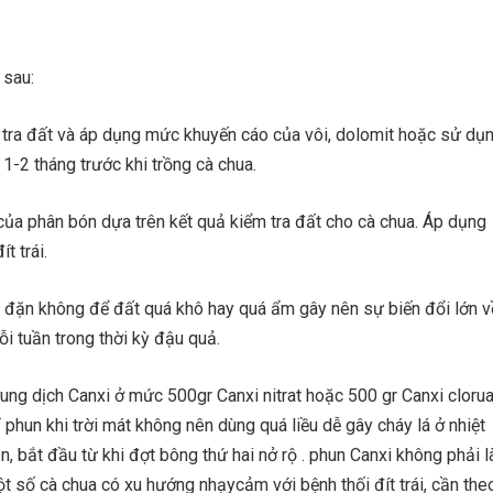
 sau:
m tra đất và áp dụng mức khuyến cáo của vôi, dolomit hoặc sử dụ
 1-2 tháng trước khi trồng cà chua.
 của phân bón dựa trên kết quả kiểm tra đất cho cà chua. Áp dụng
t trái.
u đặn không để đất quá khô hay quá ẩm gây nên sự biến đổi lớn v
 tuần trong thời kỳ đậu quả.
dung dịch Canxi ở mức 500gr Canxi nitrat hoặc 500 gr Canxi cloru
ỉ phun khi trời mát không nên dùng quá liều dễ gây cháy lá ở nhiệt
n, bắt đầu từ khi đợt bông thứ hai nở rộ . phun Canxi không phải l
một số cà chua có xu hướng nhạycảm với bệnh thối đít trái, cần the