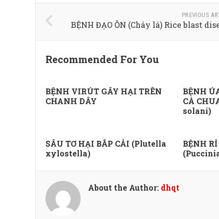
PREVIOUS AR
BỆNH ĐẠO ÔN (Cháy lá) Rice blast dis
Recommended For You
BỆNH VIRÚT GÂY HẠI TRÊN
BỆNH ÚA
CHANH DÂY
CÀ CHUA 
solani)
SÂU TƠ HẠI BẮP CẢI (Plutella
BỆNH RỈ
xylostella)
(Puccini
About the Author:
dhqt