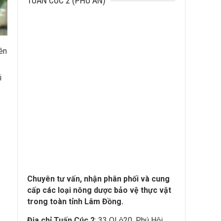
TUẤN CÚC 2 (PHÚ AN)
rên
i
Chuyên tư vấn, nhận phân phối và cung
cấp các loại nông dược bảo vệ thực vật
trong toàn tỉnh Lâm Đồng.
Địa chỉ Tuấn Cúc 2
: 33 QLộ20, Phú Hội,