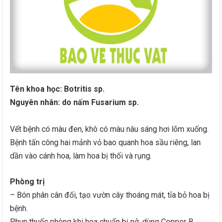
Tên khoa học: Botritis sp.
Nguyên nhân: do nấm Fusarium sp.
Vết bệnh có màu đen, khô có màu nâu sáng hơi lõm xuống.
Bệnh tấn công hai mảnh vỏ bao quanh hoa sầu riêng, lan
dần vào cánh hoa, làm hoa bị thối và rụng.
Phòng trị
– Bón phân cân đối, tạo vườn cây thoáng mát, tỉa bỏ hoa bị
bệnh.
Phun thuốc phòng khi hoa chuẩn bị nở, dùng Copper B,