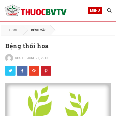
MENU
HOME
BỆNH CÂY
Bệng thối hoa
DHQT
—
JUNE 27, 2013