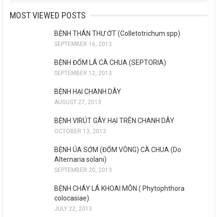
MOST VIEWED POSTS
BỆNH THÁN THƯ ỚT (Colletotrichum spp)
SEPTEMBER 16, 2013
BỆNH ĐỐM LÁ CÀ CHUA (SEPTORIA)
SEPTEMBER 12, 2013
BỆNH HẠI CHANH DÂY
AUGUST 27, 2013
BỆNH VIRÚT GÂY HẠI TRÊN CHANH DÂY
OCTOBER 13, 2013
BỆNH ÚA SỚM (ĐỐM VÒNG) CÀ CHUA (Do
Alternaria solani)
SEPTEMBER 20, 2013
BỆNH CHÁY LÁ KHOAI MÔN ( Phytophthora
colocasiae)
JULY 22, 2013