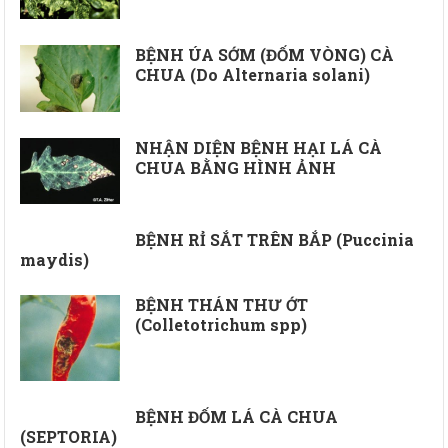
BỆNH ÚA SỚM (ĐỐM VÒNG) CÀ
CHUA (Do Alternaria solani)
NHẬN DIỆN BỆNH HẠI LÁ CÀ
CHUA BẰNG HÌNH ẢNH
BỆNH RỈ SẮT TRÊN BẮP (Puccinia
maydis)
BỆNH THÁN THƯ ỚT
(Colletotrichum spp)
BỆNH ĐỐM LÁ CÀ CHUA
(SEPTORIA)