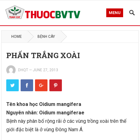
MENU
HOME
BỆNH CÂY
PHẤN TRẮNG XOÀI
DHQT
—
JUNE 27, 2013
Tên khoa học Oidium mangifera
Nguyên nhân: Oidium mangiferae
Bệnh này phân bố rộng rãi ở các vùng trồng xoài trên thế
giới đặc biệt là ở vùng Đông Nam Á.