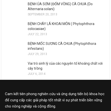
BỆNH ÚA SỚM (ĐỐM VÒNG) CÀ CHUA (Do
Alternaria solani)
SEPTEMBER 20, 2013
BỆNH CHÁY LÁ KHOAI MÔN ( Phytophthora
colocasiae)
JULY 22, 2013
BỆNH MỐC SƯƠNG CÀ CHUA (Phytophthora
infestans)
JULY 29, 2013
Vai trò sinh lý của các nguyên tố khoáng chất với
cây trồng
JULY 6, 2014
Cam kết tiên phong nghiên cứu và ứng dụng tiến bộ khoa học
để cung cấp các giải pháp tốt nhất vì sự phát triển bền vững
cho nông nghiệp và cộng đồng.