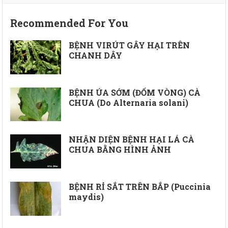
Recommended For You
BỆNH VIRÚT GÂY HẠI TRÊN
CHANH DÂY
BỆNH ÚA SỚM (ĐỐM VÒNG) CÀ
CHUA (Do Alternaria solani)
NHẬN DIỆN BỆNH HẠI LÁ CÀ
CHUA BẰNG HÌNH ẢNH
BỆNH RỈ SẮT TRÊN BẮP (Puccinia
maydis)