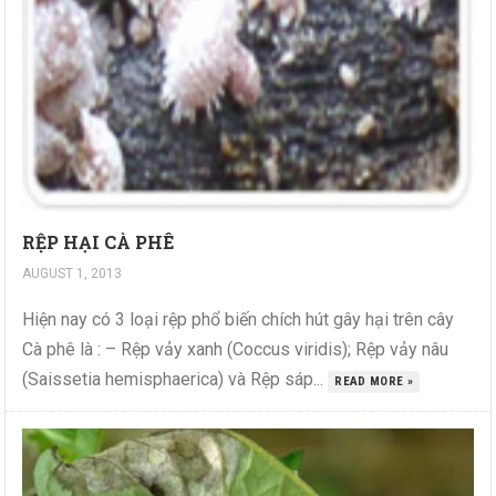
RỆP HẠI CÀ PHÊ
AUGUST 1, 2013
Hiện nay có 3 loại rệp phổ biến chích hút gây hại trên cây
Cà phê là : – Rệp vảy xanh (Coccus viridis); Rệp vảy nâu
(Saissetia hemisphaerica) và Rệp sáp...
READ MORE »