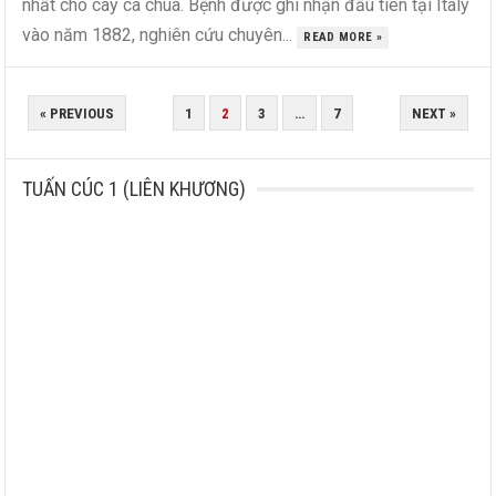
nhất cho cây cà chua. Bệnh được ghi nhận đầu tiên tại Italy
vào năm 1882, nghiên cứu chuyên...
READ MORE »
POSTS
« PREVIOUS
1
2
3
…
7
NEXT »
PAGINATION
TUẤN CÚC 1 (LIÊN KHƯƠNG)