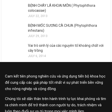
BỆNH CHÁY LÁ KHOAI MÔN ( Phytophthora
colocasiae)
JULY 22, 2013
BỆNH MỐC SƯƠNG CÀ CHUA (Phytophthora
infestans)
JULY 29, 2013
Vai trò sinh lý của các nguyên tố khoáng chất với
cây trồng
JULY 6, 2014
Cam kết tiên phong nghiên cứu và ứng dụng tiến bộ khoa học
để cung cấp các giải pháp tốt nhất vì sự phát triển bền vững
cho nông nghiệp và cộng đồng.
Chúng tôi sẽ dấn thân trên hành trình tự lực khai phóng và tìm
ra chính mình để trở thành con người tự do, trách nhiệm và
luôn theo đuổi sự ưu tú trong mọi việc mình làm.