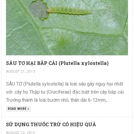
SÂU TƠ HẠI BẮP CẢI (Plutella xylostella)
AUGUST 21, 2013
SÂU TƠ (Plutella xylostella) là loài sâu gây nguy hại nhất
với cây họ Thập tư (Cruciferae) đậc biệt trên cây bắp cải.
Trưởng thành là loài bướm nhỏ, thân dài 6-12mm,...
READ MORE »
SỬ DỤNG THUỐC TRỪ CỎ HIỆU QUẢ
AUGUST 10, 2013