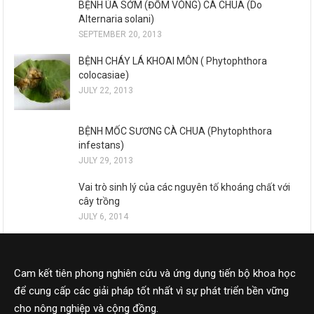
BỆNH ÚA SỚM (ĐỐM VÒNG) CÀ CHUA (Do
Alternaria solani)
SEPTEMBER 20, 2013
BỆNH CHÁY LÁ KHOAI MÔN ( Phytophthora
colocasiae)
JULY 22, 2013
BỆNH MỐC SƯƠNG CÀ CHUA (Phytophthora
infestans)
JULY 29, 2013
Vai trò sinh lý của các nguyên tố khoáng chất với
cây trồng
JULY 6, 2014
Cam kết tiên phong nghiên cứu và ứng dụng tiến bộ khoa học
để cung cấp các giải pháp tốt nhất vì sự phát triển bền vững
cho nông nghiệp và cộng đồng.